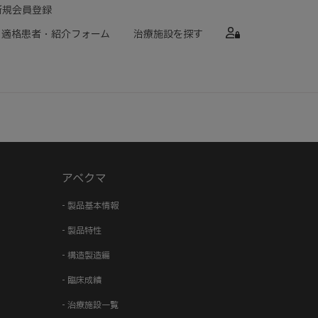
新規会員登録
適格患者・紹介フォーム
治療施設を探す
アベクマ
- 製品基本情報
- 製品特性
- 構造製造編
- 臨床成績
- 治療施設一覧