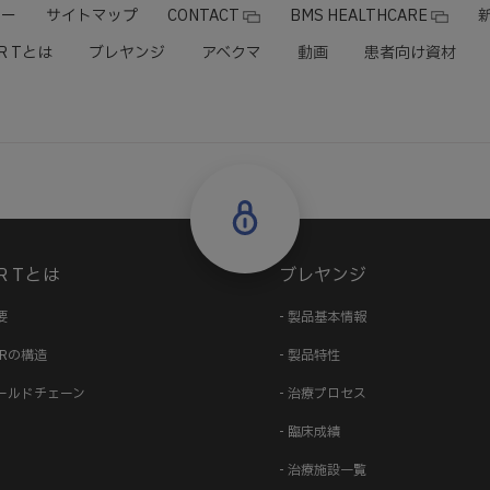
ナー
サイトマップ
CONTACT
BMS HEALTHCARE
R Tとは
ブレヤンジ
アベクマ
動画
患者向け資材
R Tとは
ブレヤンジ
要
- 製品基本情報
CARの構造
- 製品特性
コールドチェーン
- 治療プロセス
- 臨床成績
- 治療施設一覧