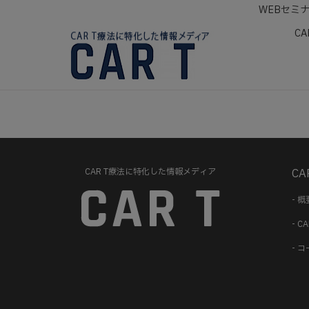
WEBセミ
CA
CAR T療法に特化した情報メディア
CA
- 概
- 
- 