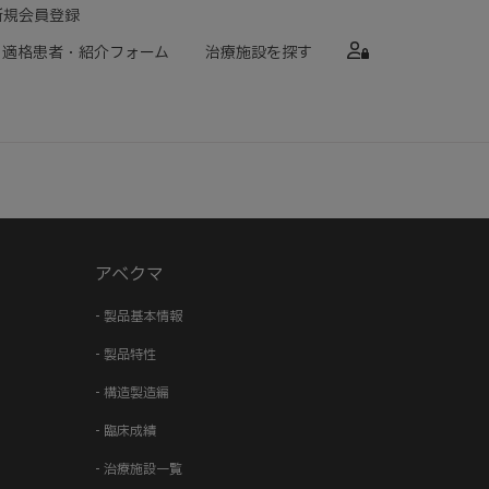
新規会員登録
適格患者・紹介フォーム
治療施設を探す
アベクマ
- 製品基本情報
- 製品特性
- 構造製造編
- 臨床成績
- 治療施設一覧