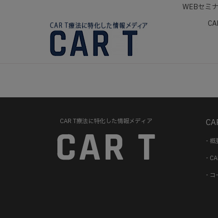
WEBセミ
CA
CAR T療法に特化した情報メディア
CA
- 概
- 
- 