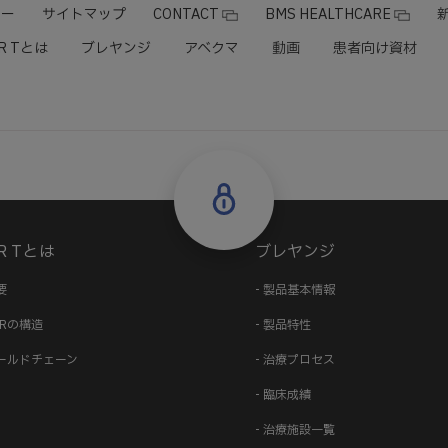
ナー
サイトマップ
CONTACT
BMS HEALTHCARE
R Tとは
ブレヤンジ
アベクマ
動画
患者向け資材
R Tとは
ブレヤンジ
要
- 製品基本情報
CARの構造
- 製品特性
コールドチェーン
- 治療プロセス
- 臨床成績
- 治療施設一覧