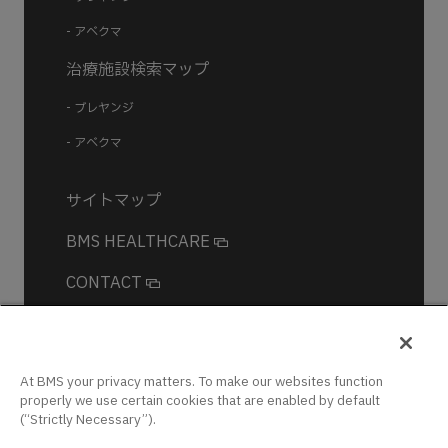
- アベクマ
治療施設検索マップ
- ブレヤンジ
- アベクマ
サイトマップ
BMS HEALTHCARE
CONTACT
At BMS your privacy matters. To make our websites function
ログイン
properly we use certain cookies that are enabled by default
(“Strictly Necessary”).