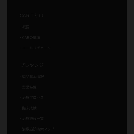
CAR Tとは
- 概要
- CARの構造
- コールドチェーン
ブレヤンジ
- 製品基本情報
- 製品特性
- 治療プロセス
- 臨床成績
- 治療施設一覧
- 治療施設検索マップ