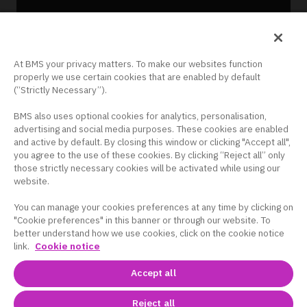
At BMS your privacy matters. To make our websites function
ログイン
properly we use certain cookies that are enabled by default
(“Strictly Necessary”).
新規会員登録
BMS also uses optional cookies for analytics, personalisation,
advertising and social media purposes. These cookies are enabled
and active by default. By closing this window or clicking "Accept all",
you agree to the use of these cookies. By clicking “Reject all” only
those strictly necessary cookies will be activated while using our
website.
You can manage your cookies preferences at any time by clicking on
"Cookie preferences" in this banner or through our website. To
better understand how we use cookies, click on the cookie notice
link.
Cookie notice
ブリストル・マイヤーズ スクイブ株式会社
東京都千代田区大手町1丁目2番1号 Otemachi One タワー
Accept all
サイトポリシー
｜
プライバシーポリシー
｜
クッキー設定
Reject all
Copyright © Bristol-Myers Squibb and/or its affiliate/subsidiary