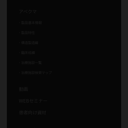
アベクマ
- 製品基本情報
- 製品特性
- 構造製造編
- 臨床成績
- 治療施設一覧
- 治療施設検索マップ
動画
WEBセミナー
患者向け資材