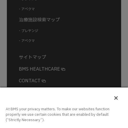
- アベクマ
治療施設検索マップ
- ブレヤンジ
- アベクマ
サイトマップ
BMS HEALTHCARE
CONTACT
At BMS your privacy matters. To make our websites function
ログイン
properly we use certain cookies that are enabled by default
(“Strictly Necessary”).